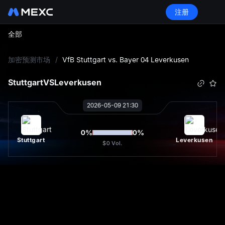
注册
全部
L
加密预测市场
/
VfB Stuttgart vs. Bayer 04 Leverkusen
Stuttgart
VS
Leverkusen
2026-05-09 21:30
0
%
0
%
Stuttgart
Leverkusen
$0
Vol.