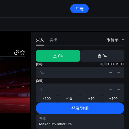
注册
di
买入
卖出
限价单
是
0¢
否
0¢
价格
可用
0.00
USDT
份额
-100
-10
+10
+100
登录/注册
费率
Maker
0%
Taker
0%