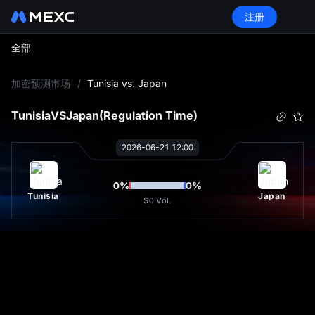
注册
全部
L
加密预测市场
/
Tunisia vs. Japan
Tunisia
VS
Japan
(Regulation Time)
2026-06-21 12:00
0
%
0
%
Tunisia
Japan
$0
Vol.