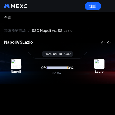
注册
全部
L
加密预测市场
/
SSC Napoli vs. SS Lazio
Napoli
VS
Lazio
2026-04-19 00:00
0
%
0
%
Napoli
Lazio
$0
Vol.