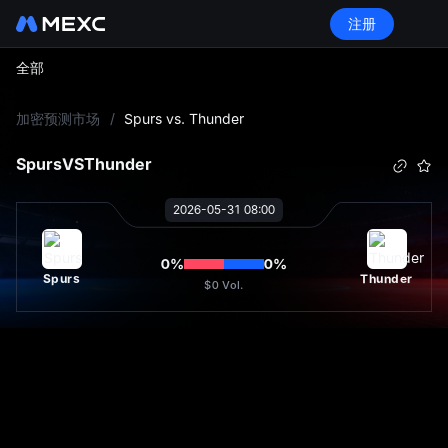
注册
全部
L
加密预测市场
/
Spurs vs. Thunder
Spurs
VS
Thunder
2026-05-31 08:00
0
%
0
%
Spurs
Thunder
$0
Vol.