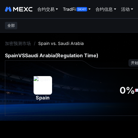
合约交易
TradFi
合约信息
活动
全部
L
加密预测市场
/
Spain vs. Saudi Arabia
Spain
VS
Saudi Arabia
(Regulation Time)
开
0
%
Spain