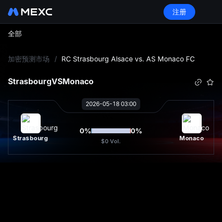
注册
全部
L
加密预测市场
/
RC Strasbourg Alsace vs. AS Monaco FC
Strasbourg
VS
Monaco
2026-05-18 03:00
0
%
0
%
Strasbourg
Monaco
$0
Vol.