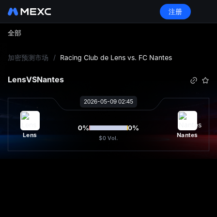
注册
全部
L
加密预测市场
/
Racing Club de Lens vs. FC Nantes
Lens
VS
Nantes
2026-05-09 02:45
0
%
0
%
Lens
Nantes
$0
Vol.