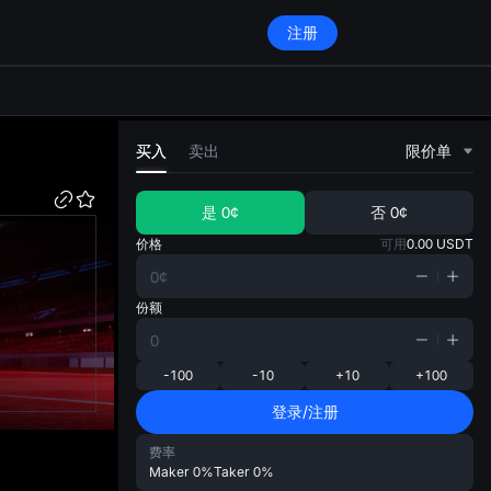
注册
di
买入
卖出
限价单
是
0¢
否
0¢
价格
可用
0.00
USDT
份额
-100
-10
+10
+100
登录/注册
费率
Maker
0%
Taker
0%