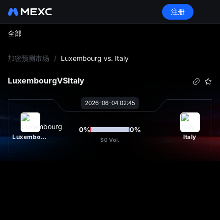
注册
全部
L
加密预测市场
/
Luxembourg vs. Italy
Luxembourg
VS
Italy
2026-06-04 02:45
0
%
0
%
Luxembourg
Italy
$0
Vol.