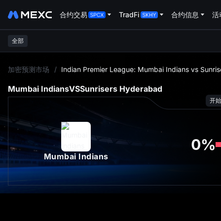
合约交易
TradFi
合约信息
活
全部
L
加密预测市场
/
Indian Premier League: Mumbai Indians vs Sunri
Mumbai Indians
VS
Sunrisers Hyderabad
开
0
%
Mumbai Indians