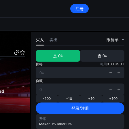
注册
di
买入
卖出
限价单
是
0¢
否
0¢
价格
可用
0.00
USDT
份额
ad
-100
-10
+10
+100
登录/注册
费率
Maker
0%
Taker
0%