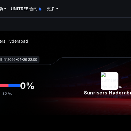
动
UNITREE 合约
更多
oa
sers Hyderabad
始时间
2026-04-29 22:00
0
%
Sunrisers Hyderab
$0
Vol.