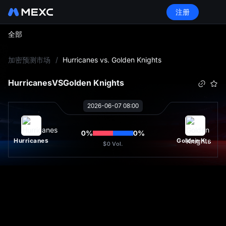
注册
全部
L
加密预测市场
/
Hurricanes vs. Golden Knights
Hurricanes
VS
Golden Knights
2026-06-07 08:00
0
%
0
%
Hurricanes
Golden Knights
$0
Vol.