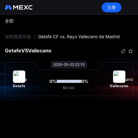
注册
全部
L
加密预测市场
/
Getafe CF vs. Rayo Vallecano de Madrid
Getafe
VS
Vallecano
2026-05-03 22:15
0
%
0
%
Getafe
Vallecano
$0
Vol.