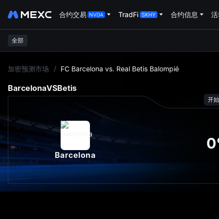
合约交易
TradFi
合约信息
活
全部
L
加密预测市场
/
FC Barcelona vs. Real Betis Balompié
Barcelona
VS
Betis
开
0
Barcelona