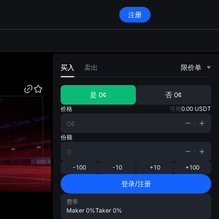
注册
di
买入
卖出
限价单
是
0¢
否
0¢
价格
可用
0.00
USDT
份额
-100
-10
+10
+100
登录/注册
费率
Maker
0%
Taker
0%