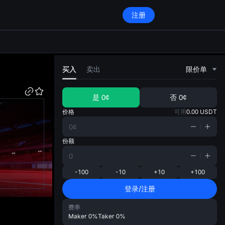
注册
di
买入
卖出
限价单
是
0¢
否
0¢
价格
可用
0.00
USDT
份额
-100
-10
+10
+100
登录/注册
费率
Maker
0%
Taker
0%