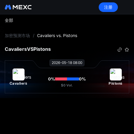
注册
全部
L
加密预测市场
/
Cavaliers vs. Pistons
Cavaliers
VS
Pistons
2026-05-18 08:00
0
%
0
%
Cavaliers
Pistons
$0
Vol.