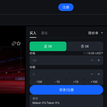
注册
di
买入
卖出
限价单
是
0¢
否
0¢
价格
可用
0.00
USDT
份额
-100
-10
+10
+100
登录/注册
费率
Maker
0%
Taker
0%