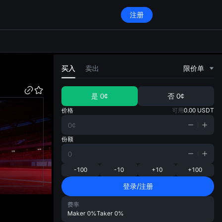
注册
di
买入
卖出
限价单
是
0¢
否
0¢
价格
可用
0.00
USDT
份额
-100
-10
+10
+100
登录/注册
费率
Maker
0%
Taker
0%