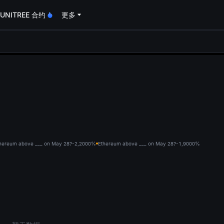
UNITREE 合约
更多
oa
hereum above ___ on May 28?-2,200
0%
Ethereum above ___ on May 28?-1,900
0%