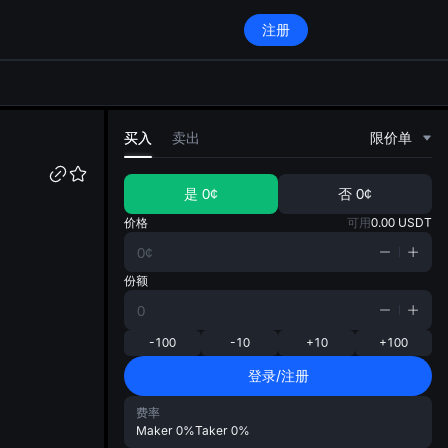
注册
di
买入
卖出
限价单
是
0¢
否
0¢
价格
可用
0.00
USDT
份额
-100
-10
+10
+100
登录/注册
费率
Maker
0%
Taker
0%