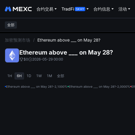
合约交易
TradFi
合约信息
活动
全部
L
加密预测市场
/
Ethereum above ___ on May 28?
Ethereum above ___ on May 28?
$0
2026-05-29 00:00
1H
6H
1D
1W
1M
全部
Ethereum above ___ on May 28?-2,100
0%
Ethereum above ___ on May 28?-2,000
0%
Et