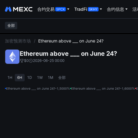
合约交易
TradFi
合约信息
活
全部
L
加密预测市场
/
Ethereum above ___ on June 24?
Ethereum above ___ on June 24?
$0
2026-06-25 00:00
1H
6H
1D
1W
1M
全部
Ethereum above ___ on June 24?-1,500
0%
Ethereum above ___ on June 24?-1,600
0%
E