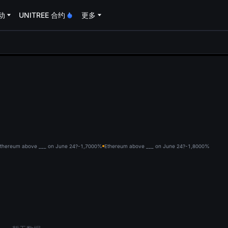
动
UNITREE 合约
更多
oa
thereum above ___ on June 24?-1,700
0%
Ethereum above ___ on June 24?-1,800
0%