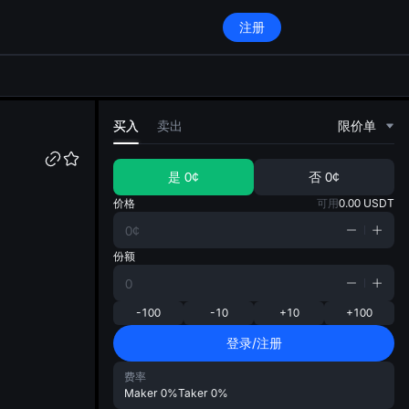
注册
di
买入
卖出
限价单
是
0¢
否
0¢
价格
可用
0.00
USDT
份额
-100
-10
+10
+100
登录/注册
费率
Maker
0%
Taker
0%