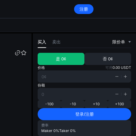
注册
di
买入
卖出
限价单
是
0¢
否
0¢
价格
可用
0.00
USDT
份额
-100
-10
+10
+100
登录/注册
费率
Maker
0%
Taker
0%