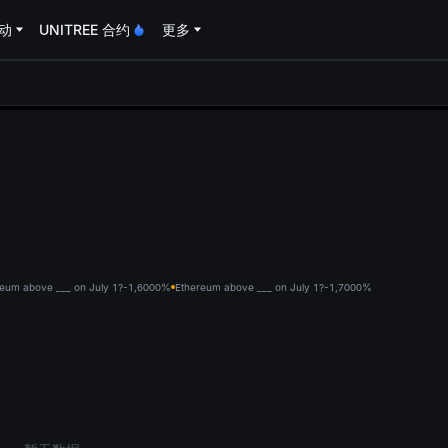
动
UNITREE 合约
更多
oa
eum above ___ on July 1?-1,600
0%
Ethereum above ___ on July 1?-1,700
0%