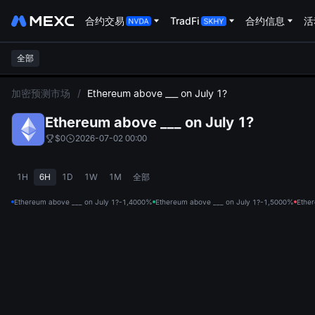
合约交易
TradFi
合约信息
活
全部
L
加密预测市场
/
Ethereum above ___ on July 1?
Ethereum above ___ on July 1?
$0
2026-07-02 00:00
1H
6H
1D
1W
1M
全部
Ethereum above ___ on July 1?-1,400
0%
Ethereum above ___ on July 1?-1,500
0%
Ether