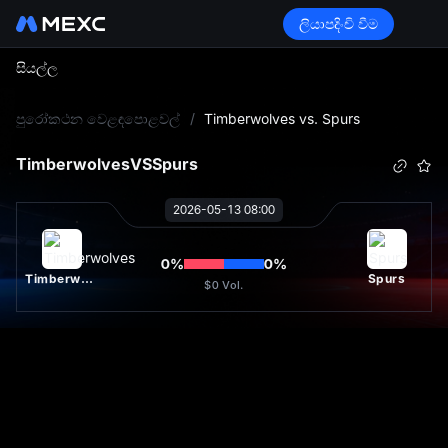
ලියාපදිංචි වීම
සියල්ල
L
පුරෝකථන වෙළඳපොළවල්
/
Timberwolves vs. Spurs
Timberwolves
VS
Spurs
2026-05-13 08:00
0
%
0
%
Timberwolves
Spurs
$0
Vol.