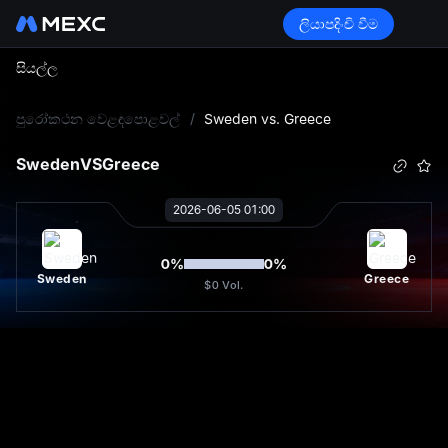
ලියාපදිංචි වීම
සියල්ල
L
පුරෝකථන වෙළඳපොළවල්
/
Sweden vs. Greece
Sweden
VS
Greece
2026-06-05 01:00
0
%
0
%
Sweden
Greece
$0
Vol.