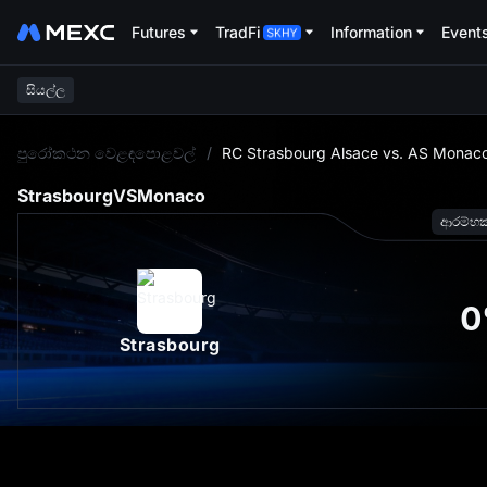
Futures
TradFi
Information
Event
සියල්ල
L
පුරෝකථන වෙළඳපොළවල්
/
RC Strasbourg Alsace vs. AS Monac
Strasbourg
VS
Monaco
ආරම්භ
0
Strasbourg