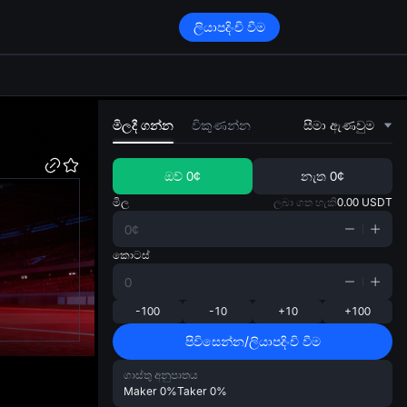
ලියාපදිංචි වීම
di
මිලදී ගන්න
විකුණන්න
සීමා ඇණවුම
ඔව්
0¢
නැත
0¢
මිල
ලබා ගත හැකි
0.00
USDT
කොටස්
-100
-10
+10
+100
පිවිසෙන්න/ලියාපදිංචි වීම
ගාස්තු අනුපාතය
Maker
0%
Taker
0%