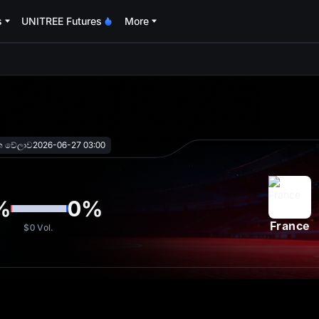
s
UNITREE Futures
More
oa
ක වේලාව
2026-06-27 03:00
%
0
%
France
$0
Vol.