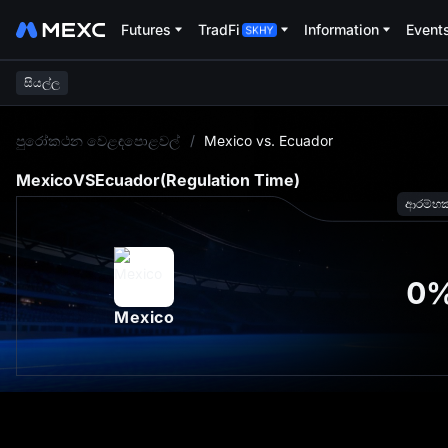
Futures
TradFi
Information
Event
සියල්ල
L
පුරෝකථන වෙළඳපොළවල්
/
Mexico vs. Ecuador
Mexico
VS
Ecuador
(Regulation Time)
ආරම්භ
0
Mexico