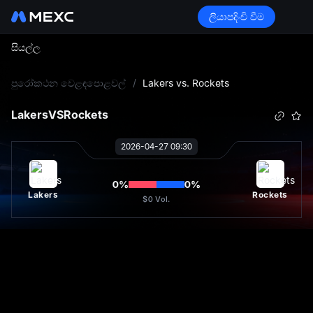
ලියාපදිංචි වීම
සියල්ල
L
පුරෝකථන වෙළඳපොළවල්
/
Lakers vs. Rockets
Lakers
VS
Rockets
2026-04-27 09:30
0
%
0
%
Lakers
Rockets
$0
Vol.