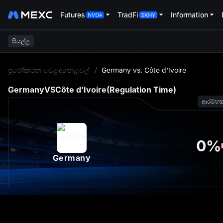
Futures
TradFi
Information
සියල්ල
L
පුරෝකථන වෙළඳපොළවල්
/
Germany vs. Côte d'Ivoire
Germany
VS
Côte d'Ivoire
(Regulation Time)
ආරම්භ
0
%
Germany