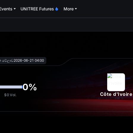
Events
UNITREE Futures
More
oa
ක වේලාව
2026-06-21 04:00
0
%
Côte d'Ivoire
$0
Vol.