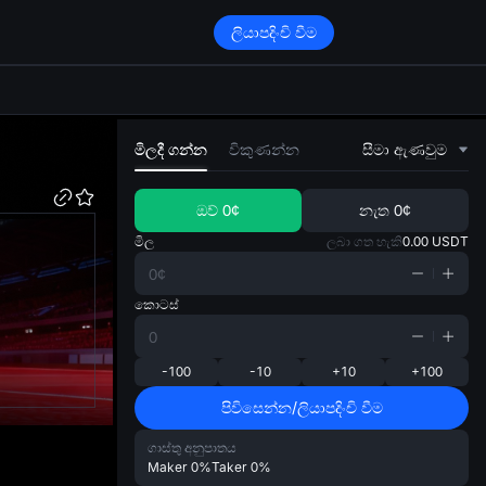
ලියාපදිංචි වීම
di
මිලදී ගන්න
විකුණන්න
සීමා ඇණවුම
ඔව්
0¢
නැත
0¢
මිල
ලබා ගත හැකි
0.00
USDT
කොටස්
-100
-10
+10
+100
පිවිසෙන්න/ලියාපදිංචි වීම
ගාස්තු අනුපාතය
Maker
0%
Taker
0%