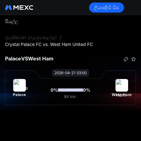
ලියාපදිංචි වීම
සියල්ල
L
පුරෝකථන වෙළඳපොළවල්
/
Crystal Palace FC vs. West Ham United FC
Palace
VS
West Ham
2026-04-21 03:00
0
%
0
%
Palace
West Ham
$0
Vol.