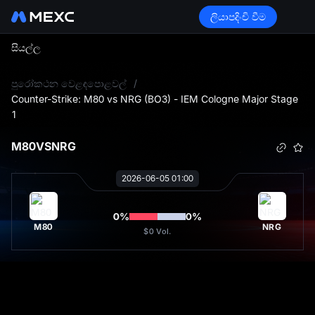
ලියාපදිංචි වීම
සියල්ල
L
පුරෝකථන වෙළඳපොළවල්
/
Counter-Strike: M80 vs NRG (BO3) - IEM Cologne Major Stage
1
M80
VS
NRG
2026-06-05 01:00
0
%
0
%
M80
NRG
$0
Vol.