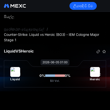
ලියාපදිංචි වීම
සියල්ල
L
පුරෝකථන වෙළඳපොළවල්
/
Counter-Strike: Liquid vs Heroic (BO3) - IEM Cologne Major
Stage 1
Liquid
VS
Heroic
2026-06-05 01:00
0
%
0
%
Liquid
Heroic
$0
Vol.