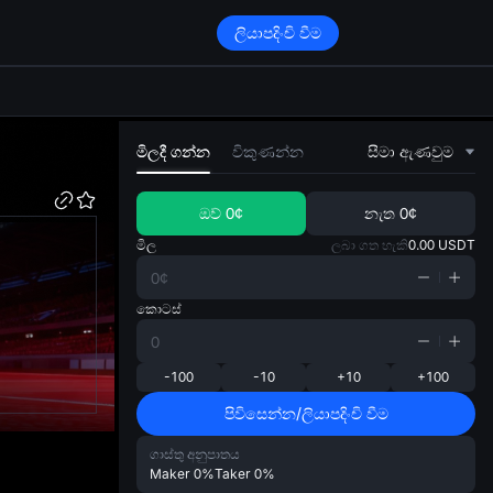
ලියාපදිංචි වීම
di
මිලදී ගන්න
විකුණන්න
සීමා ඇණවුම
ඔව්
0¢
නැත
0¢
මිල
ලබා ගත හැකි
0.00
USDT
කොටස්
-100
-10
+10
+100
පිවිසෙන්න/ලියාපදිංචි වීම
ගාස්තු අනුපාතය
Maker
0%
Taker
0%