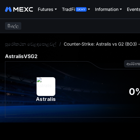
Futures
TradFi
Information
Event
සියල්ල
L
පුරෝකථන වෙළඳපොළවල්
/
Counter-Strike: Astralis vs G2 (BO3)
Astralis
VS
G2
ආරම්භ
0
Astralis