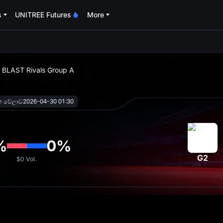
s
UNITREE Futures
More
oa
 - BLAST Rivals Group A
ක වේලාව
2026-04-30 01:30
%
0
%
G2
$0
Vol.