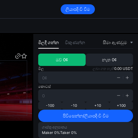
ලියාපදිංචි වීම
di
මිලදී ගන්න
විකුණන්න
සීමා ඇණවුම
ඔව්
0¢
නැත
0¢
මිල
ලබා ගත හැකි
0.00
USDT
කොටස්
-100
-10
+10
+100
පිවිසෙන්න/ලියාපදිංචි වීම
ගාස්තු අනුපාතය
Maker
0%
Taker
0%