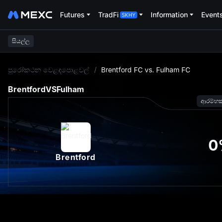
Futures
TradFi
Information
Event
සියල්ල
L
පුරෝකථන වෙළඳපොළවල්
/
Brentford FC vs. Fulham FC
Brentford
VS
Fulham
ආරම්භ
0
Brentford