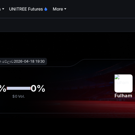
s
UNITREE Futures
More
oa
ක වේලාව
2026-04-18 19:30
%
0
%
Fulham
$0
Vol.