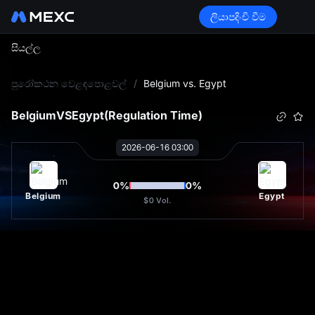
ලියාපදිංචි වීම
සියල්ල
L
පුරෝකථන වෙළඳපොළවල්
/
Belgium vs. Egypt
Belgium
VS
Egypt
(Regulation Time)
2026-06-16 03:00
0
%
0
%
Belgium
Egypt
$0
Vol.