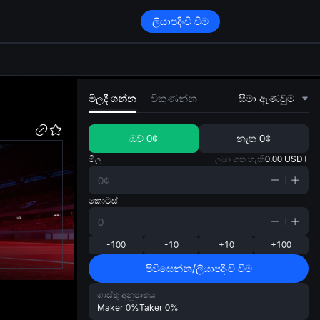
ලියාපදිංචි වීම
di
මිලදී ගන්න
විකුණන්න
සීමා ඇණවුම
ඔව්
0¢
නැත
0¢
මිල
ලබා ගත හැකි
0.00
USDT
කොටස්
-100
-10
+10
+100
පිවිසෙන්න/ලියාපදිංචි වීම
ගාස්තු අනුපාතය
Maker
0%
Taker
0%