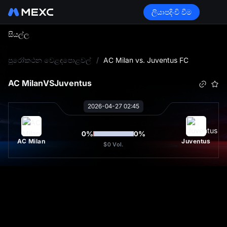
ලියාපදිංචි වීම
සියල්ල
L
පුරෝකථන වෙළඳපොළවල්
/
AC Milan vs. Juventus FC
AC Milan
VS
Juventus
2026-04-27 02:45
0
%
0
%
AC Milan
Juventus
$0
Vol.