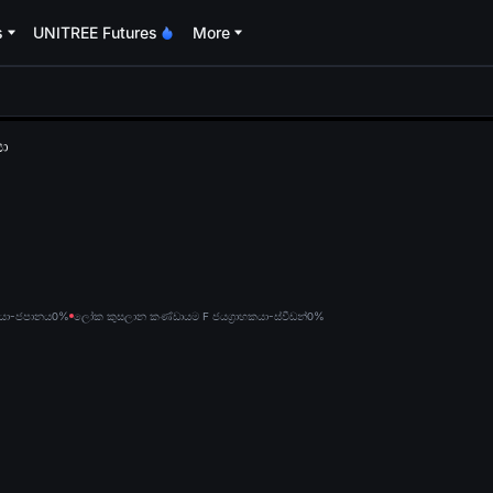
s
UNITREE Futures
More
oa
යා
කයා-ජපානය
0%
ලෝක කුසලාන කණ්ඩායම F ජයග්‍රාහකයා-ස්වීඩන්
0%