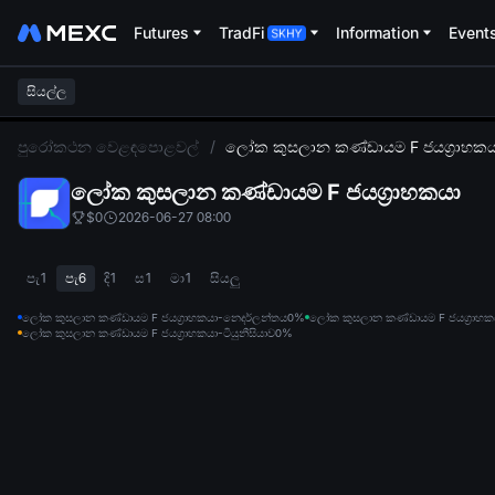
Futures
TradFi
Information
Event
සියල්ල
L
පුරෝකථන වෙළඳපොළවල්
/
ලෝක කුසලාන කණ්ඩායම F ජයග්‍රාහක
ලෝක කුසලාන කණ්ඩායම F ජයග්‍රාහකයා
$0
2026-06-27 08:00
පැ1
පැ6
දි1
ස1
මා1
සියලු
ලෝක කුසලාන කණ්ඩායම F ජයග්‍රාහකයා-නෙදර්ලන්තය
0%
ලෝක කුසලාන කණ්ඩායම F ජයග්‍රාහ
ලෝක කුසලාන කණ්ඩායම F ජයග්‍රාහකයා-ටියුනීසියාව
0%