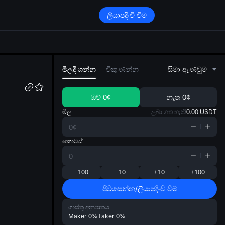
ලියාපදිංචි වීම
di
මිලදී ගන්න
විකුණන්න
සීමා ඇණවුම
ඔව්
0¢
නැත
0¢
මිල
ලබා ගත හැකි
0.00
USDT
කොටස්
-100
-10
+10
+100
පිවිසෙන්න/ලියාපදිංචි වීම
ගාස්තු අනුපාතය
Maker
0%
Taker
0%