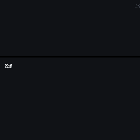
ලද
රීති