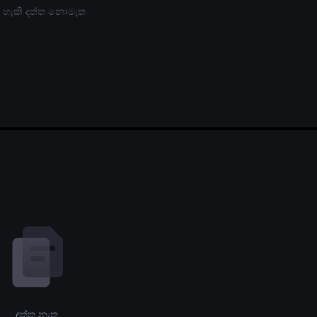
 හැකි දත්ත නොමැත
දත්ත නැත