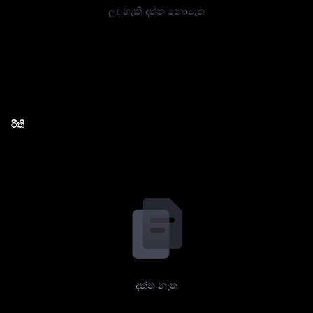
ලද හැකි දත්ත නොමැත
රීති
දත්ත නැත