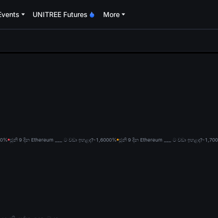
Events
UNITREE Futures
More
oa
0%
ජූනි 9 දින Ethereum ___ ට වඩා ඉහළද?-1,600
0%
ජූනි 9 දින Ethereum ___ ට වඩා ඉහළද?-1,700