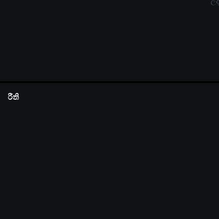
ලද
රීති