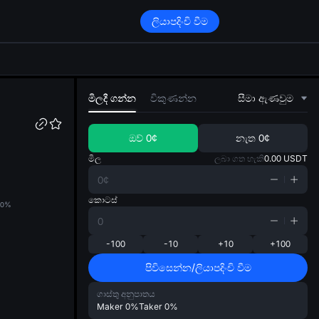
ලියාපදිංචි වීම
di
මිලදී ගන්න
විකුණන්න
සීමා ඇණවුම
ඔව්
0¢
නැත
0¢
මිල
ලබා ගත හැකි
0.00
USDT
කොටස්
0%
-100
-10
+10
+100
පිවිසෙන්න/ලියාපදිංචි වීම
ගාස්තු අනුපාතය
Maker
0%
Taker
0%