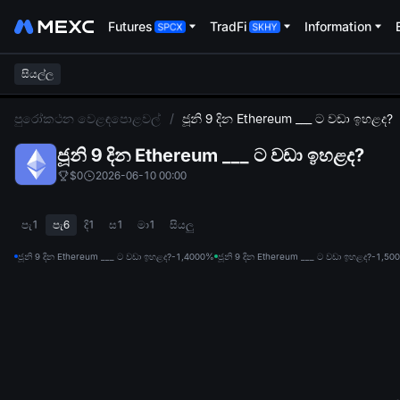
Futures
TradFi
Information
සියල්ල
L
පුරෝකථන වෙළඳපොළවල්
/
ජූනි 9 දින Ethereum ___ ට වඩා ඉහළද?
ජූනි 9 දින Ethereum ___ ට වඩා ඉහළද?
$0
2026-06-10 00:00
පැ1
පැ6
දි1
ස1
මා1
සියලු
ජූනි 9 දින Ethereum ___ ට වඩා ඉහළද?-1,400
0%
ජූනි 9 දින Ethereum ___ ට වඩා ඉහළද?-1,500