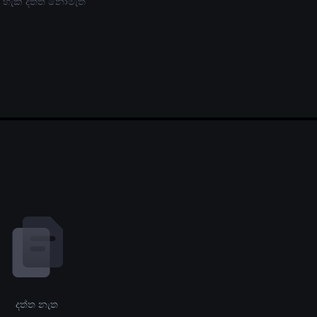
 හැකි දත්ත නොමැත
දත්ත නැත