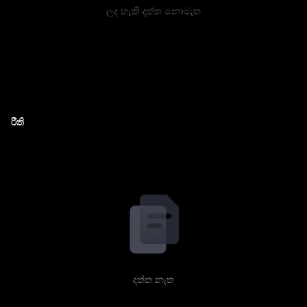
ලද හැකි දත්ත නොමැත
රීති
දත්ත නැත