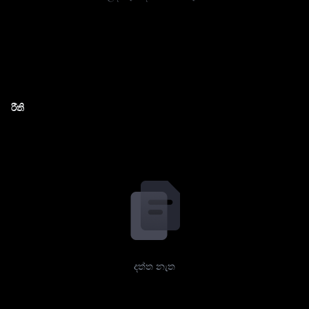
රීති
දත්ත නැත