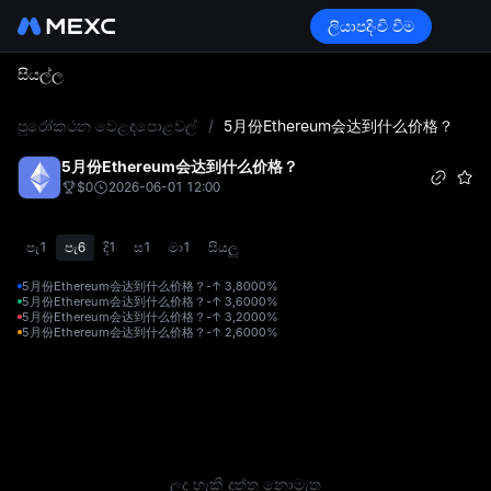
ලියාපදිංචි වීම
සියල්ල
L
පුරෝකථන වෙළඳපොළවල්
/
5月份Ethereum会达到什么价格？
5月份Ethereum会达到什么价格？
$0
2026-06-01 12:00
පැ1
පැ6
දි1
ස1
මා1
සියලු
5月份Ethereum会达到什么价格？-↑ 3,800
0%
5月份Ethereum会达到什么价格？-↑ 3,600
0%
5月份Ethereum会达到什么价格？-↑ 3,200
0%
5月份Ethereum会达到什么价格？-↑ 2,600
0%
ලද හැකි දත්ත නොමැත