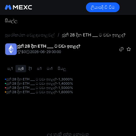
ලියාපදිංචි වීම
සියල්ල
L
පුරෝකථන වෙළඳපොළවල්
/
ජූනි 28 දින ETH ___ ට වඩා ඉහළද?
ජූනි 28 දින ETH ___ ට වඩා ඉහළද?
$0
2026-06-29 00:00
පැ1
පැ6
දි1
ස1
මා1
සියලු
ජූනි 28 දින ETH ___ ට වඩා ඉහළද?-1,300
0%
ජූනි 28 දින ETH ___ ට වඩා ඉහළද?-1,400
0%
ජූනි 28 දින ETH ___ ට වඩා ඉහළද?-1,500
0%
ජූනි 28 දින ETH ___ ට වඩා ඉහළද?-1,600
0%
ලද හැකි දත්ත නොමැත