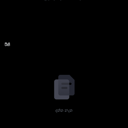
රීති
දත්ත නැත