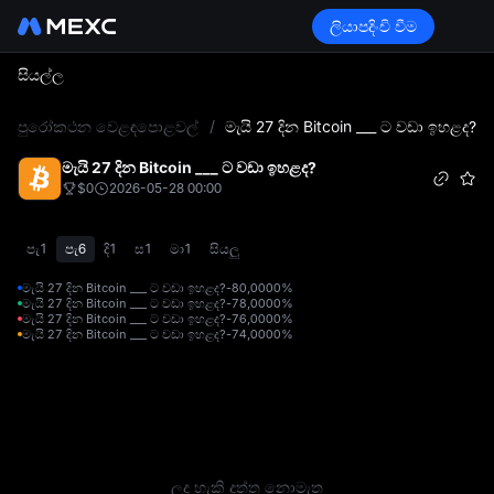
ලියාපදිංචි වීම
සියල්ල
L
පුරෝකථන වෙළඳපොළවල්
/
මැයි 27 දින Bitcoin ___ ට වඩා ඉහළද?
මැයි 27 දින Bitcoin ___ ට වඩා ඉහළද?
$0
2026-05-28 00:00
පැ1
පැ6
දි1
ස1
මා1
සියලු
මැයි 27 දින Bitcoin ___ ට වඩා ඉහළද?-80,000
0%
මැයි 27 දින Bitcoin ___ ට වඩා ඉහළද?-78,000
0%
මැයි 27 දින Bitcoin ___ ට වඩා ඉහළද?-76,000
0%
මැයි 27 දින Bitcoin ___ ට වඩා ඉහළද?-74,000
0%
ලද හැකි දත්ත නොමැත