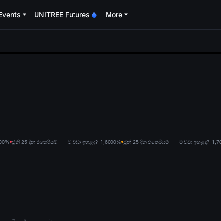
Events
UNITREE Futures
More
oa
0
0%
ජූනි 25 දින එතෙරියම් ___ ට වඩා ඉහළද?-1,600
0%
ජූනි 25 දින එතෙරියම් ___ ට වඩා ඉහළද?-1,7