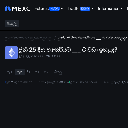
Futures
TradFi
Information
සියල්ල
L
පුරෝකථන වෙළඳපොළවල්
/
ජූනි 25 දින එතෙරියම් ___ ට වඩා ඉහළද?
ජූනි 25 දින එතෙරියම් ___ ට වඩා ඉහළද?
$0
2026-06-26 00:00
පැ1
පැ6
දි1
ස1
මා1
සියලු
ජූනි 25 දින එතෙරියම් ___ ට වඩා ඉහළද?-1,400
0%
ජූනි 25 දින එතෙරියම් ___ ට වඩා ඉහළද?-1,50