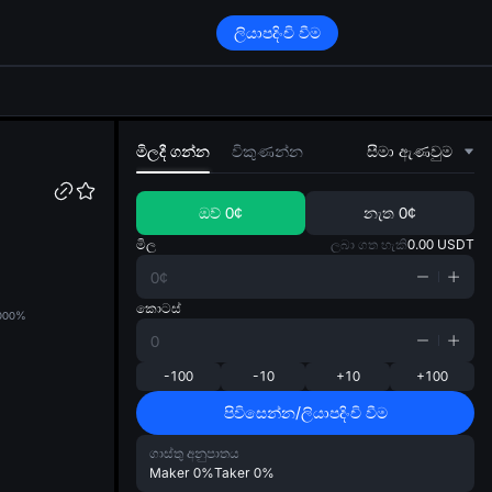
ලියාපදිංචි වීම
di
මිලදී ගන්න
විකුණන්න
සීමා ඇණවුම
ඔව්
0¢
නැත
0¢
මිල
ලබා ගත හැකි
0.00
USDT
කොටස්
00
0%
-100
-10
+10
+100
පිවිසෙන්න/ලියාපදිංචි වීම
ගාස්තු අනුපාතය
Maker
0%
Taker
0%