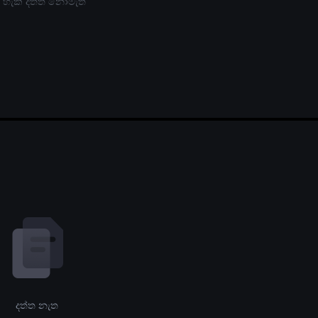
 හැකි දත්ත නොමැත
දත්ත නැත