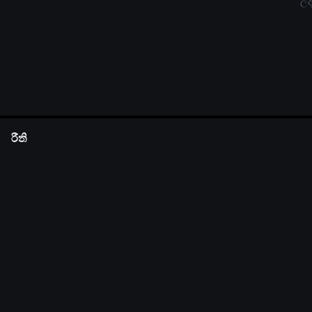
ලද
රීති