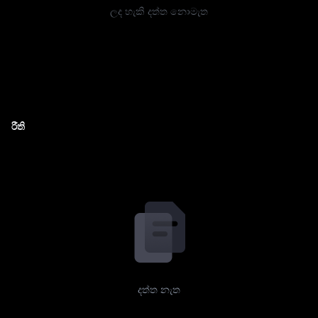
ලද හැකි දත්ත නොමැත
රීති
දත්ත නැත