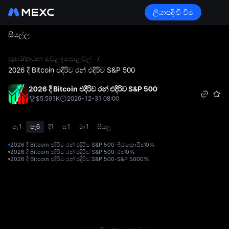
ලියාපදිංචි වීම
සියල්ල
L
පුරෝකථන වෙළඳපොළවල්
/
2026 දී Bitcoin එදිරිව රන් එදිරිව S&P 500
2026 දී Bitcoin එදිරිව රන් එදිරිව S&P 500
$5.591K
2026-12-31 08:00
පැ1
පැ6
දි1
ස1
මා1
සියලු
2026 දී Bitcoin එදිරිව රන් එදිරිව S&P 500-බිට්කොයින්
0%
2026 දී Bitcoin එදිරිව රන් එදිරිව S&P 500-රන්
0%
2026 දී Bitcoin එදිරිව රන් එදිරිව S&P 500-S&P 500
0%