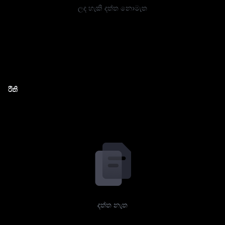
ලද හැකි දත්ත නොමැත
රීති
දත්ත නැත