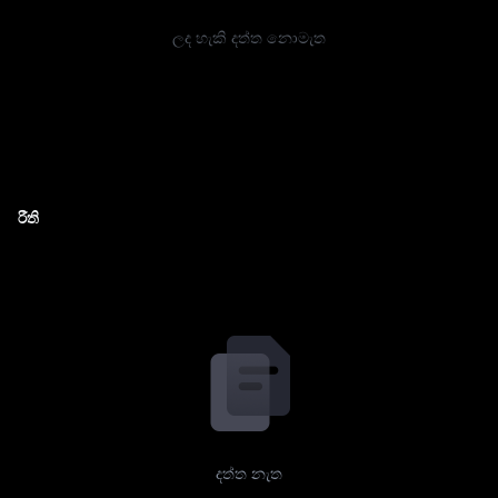
ලද හැකි දත්ත නොමැත
රීති
දත්ත නැත