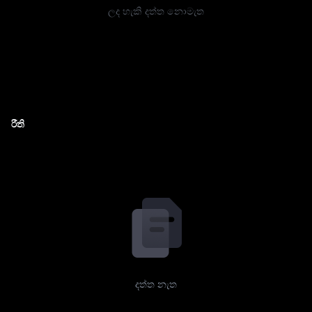
ලද හැකි දත්ත නොමැත
රීති
දත්ත නැත