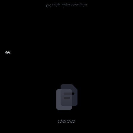
ලද හැකි දත්ත නොමැත
රීති
දත්ත නැත